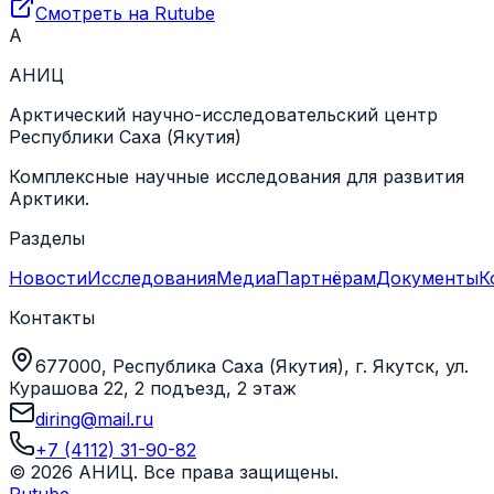
Смотреть на
Rutube
А
АНИЦ
Арктический научно-исследовательский центр
Республики Саха (Якутия)
Комплексные научные исследования для развития
Арктики.
Разделы
Новости
Исследования
Медиа
Партнёрам
Документы
К
Контакты
677000, Республика Саха (Якутия), г. Якутск, ул.
Курашова 22, 2 подъезд, 2 этаж
diring@mail.ru
+7 (4112) 31-90-82
©
2026
АНИЦ
. Все права защищены.
Rutube