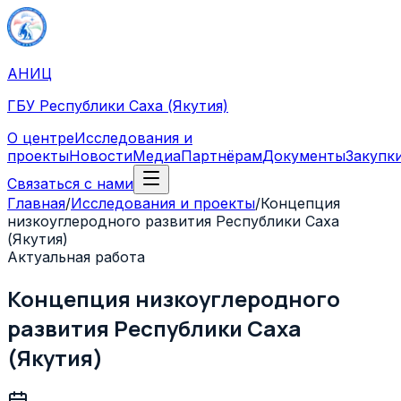
АНИЦ
ГБУ Республики Саха (Якутия)
О центре
Исследования и
проекты
Новости
Медиа
Партнёрам
Документы
Закупк
Связаться с нами
Главная
/
Исследования и проекты
/
Концепция
низкоуглеродного развития Республики Саха
(Якутия)
Актуальная работа
Концепция низкоуглеродного
развития Республики Саха
(Якутия)