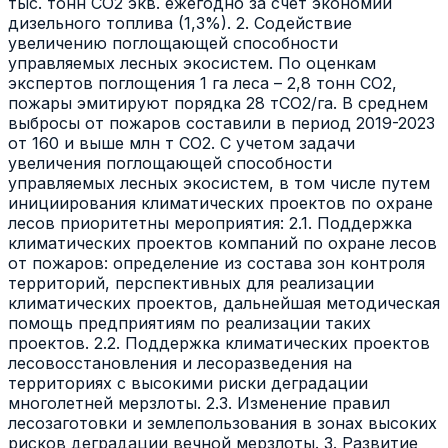
тыс. тонн СО2 экв. ежегодно за счет экономии
дизельного топлива (1,3%). 2. Содействие
увеличению поглощающей способности
управляемых лесных экосистем. По оценкам
экспертов поглощения 1 га леса – 2,8 тонн СО2,
пожары эмитируют порядка 28 тСО2/га. В среднем
выбросы от пожаров составили в период 2019-2023
от 160 и выше млн т СО2. С учетом задачи
увеличения поглощающей способности
управляемых лесных экосистем, в том числе путем
инициирования климатических проектов по охране
лесов приоритетны мероприятия: 2.1. Поддержка
климатических проектов компаний по охране лесов
от пожаров: определение из состава зон контроля
территорий, перспективных для реализации
климатических проектов, дальнейшая методическая
помощь предприятиям по реализации таких
проектов. 2.2. Поддержка климатических проектов
лесовосстановления и лесоразведения на
территориях с высокими риски деградации
многолетней мерзлоты. 2.3. Изменение правил
лесозаготовки и землепользования в зонах высоких
рисков деградации вечной мерзлоты. 3. Развитие