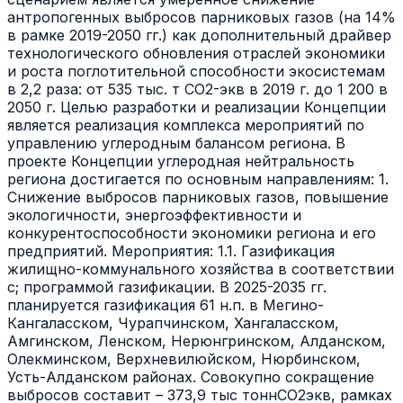
антропогенных выбросов парниковых газов (на 14%
в рамке 2019-2050 гг.) как дополнительный драйвер
технологического обновления отраслей экономики
и роста поглотительной способности экосистемам
в 2,2 раза: от 535 тыс. т СО2-экв в 2019 г. до 1 200 в
2050 г. Целью разработки и реализации Концепции
является реализация комплекса мероприятий по
управлению углеродным балансом региона. В
проекте Концепции углеродная нейтральность
региона достигается по основным направлениям: 1.
Снижение выбросов парниковых газов, повышение
экологичности, энергоэффективности и
конкурентоспособности экономики региона и его
предприятий. Мероприятия: 1.1. Газификация
жилищно-коммунального хозяйства в соответствии
с; программой газификации. В 2025-2035 гг.
планируется газификация 61 н.п. в Мегино-
Кангаласском, Чурапчинском, Хангаласском,
Амгинском, Ленском, Нерюнгринском, Алданском,
Олекминском, Верхневилюйском, Нюрбинском,
Усть-Алданском районах. Совокупно сокращение
выбросов составит – 373,9 тыс тоннСО2экв, рамках