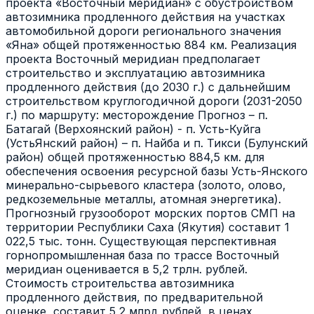
проекта «Восточный меридиан» с обустройством
автозимника продленного действия на участках
автомобильной дороги регионального значения
«Яна» общей протяженностью 884 км. Реализация
проекта Восточный меридиан предполагает
строительство и эксплуатацию автозимника
продленного действия (до 2030 г.) с дальнейшим
строительством круглогодичной дороги (2031-2050
г.) по маршруту: месторождение Прогноз – п.
Батагай (Верхоянский район) - п. Усть-Куйга
(УстьЯнский район) – п. Найба и п. Тикси (Булунский
район) общей протяженностью 884,5 км. для
обеспечения освоения ресурсной базы Усть-Янского
минерально-сырьевого кластера (золото, олово,
редкоземельные металлы, атомная энергетика).
Прогнозный грузооборот морских портов СМП на
территории Республики Саха (Якутия) составит 1
022,5 тыс. тонн. Существующая перспективная
горнопромышленная база по трассе Восточный
меридиан оценивается в 5,2 трлн. рублей.
Стоимость строительства автозимника
продленного действия, по предварительной
оценке, составит 5,2 млрд рублей, в ценах