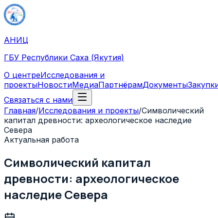
АНИЦ
ГБУ Республики Саха (Якутия)
О центре
Исследования и
проекты
Новости
Медиа
Партнёрам
Документы
Закупк
Связаться с нами
Главная
/
Исследования и проекты
/
Символический
капитал древности: археологическое наследие
Севера
Актуальная работа
Символический капитал
древности: археологическое
наследие Севера